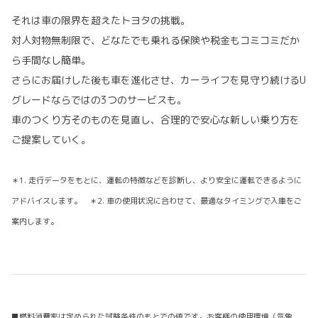
それは車の限界を超えたトヨタの挑戦。
対人対物無制限で、どなたでも乗れる保険や税金もコミコミだか
ら手間なし簡単。
さらにお届けした後も車を進化させ、カーライフを見守り続けるU
グレードならではの3つのサービスも。
車のつくり方そのものを見直し、合理的で安心な新しい乗り方を
ご提案していく。
＊1. 走行データをもとに、運転の特徴などを診断し、より安全に運転できるように
アドバイスします。 ＊2. 車の使用状況に合わせて、最適なタイミングで入庫をご
案内します。
■燃料消費率は定められた試験条件のもとでの値です。お客様の使用環境（気象、