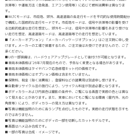
渋滞等）や運転方法（急発進、エアコン使用等）に応じて燃料消費率は異なりま
す。
■WLTCモードは、市街地、郊外、高速道路の各走行モードを平均的な使用時間配分
で構成した国際的な走行モードです。市街地モードは、信号や渋滞等の影響を受け
る比較的低速な走行を想定し、郊外モードは、信号や渋滞等の影響をあまり受けな
い走行を想定、高速道路モードは、高速道路等での走行を想定しています。
■「メーカーオプション」「メーカーパッケージオプション」はご注文時に申し受
けます。メーカーの工場で装着するため、ご注文後はお受けできませんので、ご了
承ください。
■Uの一部装備は、ハードウェアアップグレードとして後付けが可能となります。
■車両本体価格は'26年7月現在のもので、予告なく変更となる場合があります。
■車両本体価格はタイヤパンク応急修理キット付の価格です。
■車両本体価格にはオプション価格は含まれていません。
■保険料、税金（除く消費税）、登録料などの諸費用は別途申し受けます。
■自動車リサイクル法の施行により、リサイクル料金が別途必要となります。
■ボディカラーおよび内装色は撮影の条件や、ご覧になる画面で実際の色とは異な
って見えることがあります。また、実車においてもご覧になる環境（屋内外、光の
角度等）により、ボディカラーの見え方は異なります。
■写真は機能説明のために各ランプを点灯したものです。実際の走行状態を示すも
のではありません。
■写真は機能説明のためにボディの一部を切断したカットモデルです。
■画面はハメ込み合成です。
■一部の写真は合成・イメージです。