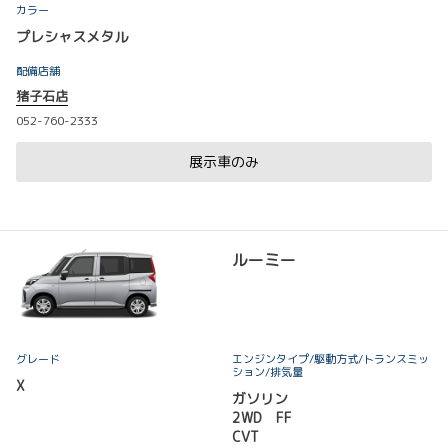
カラー
プレシャスメタル
配備店舗
猪子石店
052-760-2333
展示車のみ
ルーミー
グレード
エンジンタイプ
/駆動方式/
トランスミッ
ション
/排気量
X
ガソリン
2WD FF
CVT