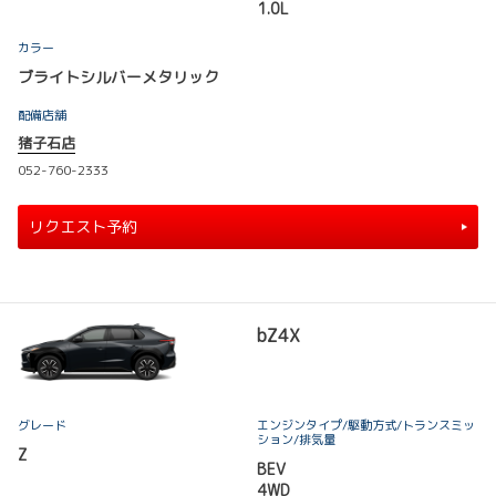
1.0L
カラー
ブライトシルバーメタリック
配備店舗
猪子石店
052-760-2333
リクエスト予約
bZ4X
グレード
エンジンタイプ
/駆動方式/
トランスミッ
ション
/排気量
Z
BEV
4WD