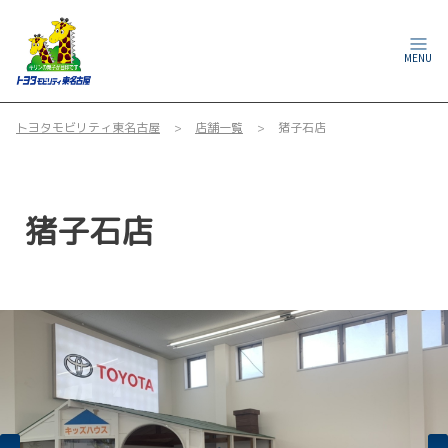
MENU
トヨタモビリティ東名古屋
店舗一覧
猪子石店
猪子石店