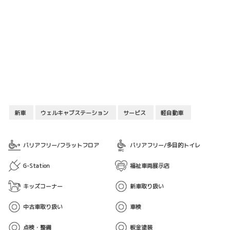
新車
ウェルキャブステーション
サービス
軽自動車
バリアフリー/フラットフロア
バリアフリー/多目的トイレ
G-Station
福祉車両展示店
キッズコーナー
新車取り扱い
中古車取り扱い
車検
点検・整備
板金塗装