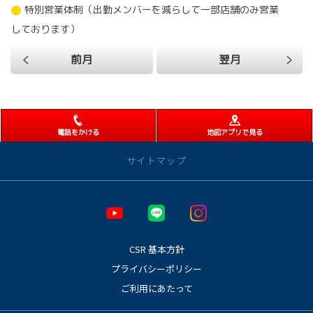
特別営業体制（出勤メンバーを減らして一部店舗のみ営業
しております）
前月
翌月
電話をかける
地図アプリで見る
サイトマップ
店舗のご案内
店舗一覧
CSR 基本方針
新栄店
プライバシーポリシー
鍋屋上野店
荒畑店
ご利用にあたって
川原店