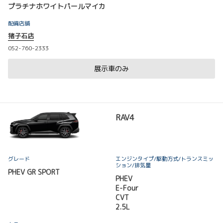
プラチナホワイトパールマイカ
配備店舗
猪子石店
052-760-2333
展示車のみ
RAV4
グレード
エンジンタイプ
/駆動方式/
トランスミッ
ション
/排気量
PHEV GR SPORT
PHEV
E-Four
CVT
2.5L