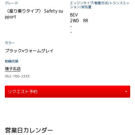
グレード
エンジンタイプ
/駆動方式/
トランスミッ
ション
/排気量
〈座り乗りタイプ〉 Safety su
BEV
pport
2WD RR
-
-
カラー
ブラック×ウォームグレイ
配備店舗
猪子石店
052-760-2333
リクエスト予約
営業日カレンダー