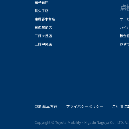
猪子石店
点
長久手店
東郷春木台店
サー
日進駅前店
ハイ
三好ヶ丘店
板金
三好中央店
おす
CSR 基本方針
プライバシーポリシー
ご利用に
Copyright © Toyota Ｍobility‐Higashi Nagoya Co., LTD. All 