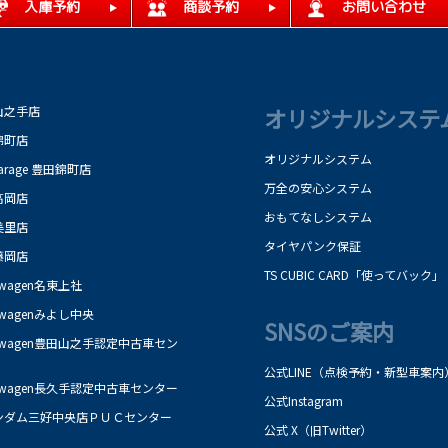
入庫予約
商談予約
お問い合わせ
山之手店
オリジナルシステ
錦町店
オリジナルシステム
Garage 豊田錦町店
万全の安心システム
高岡店
おもてなしシステム
美里店
タイヤパンク保証
藤岡店
TS CUBIC CARD「使ってバック」
kswagen名東上社
kswagenみよし中央
SNSのご案内
kswagen豊田山之手認定中古車セン
公式LINE（点検予約・新型車案内
kswagen長久手認定中古車センター
公式Instagram
ンダム三好中央店ＰＵＣセンター
公式 X（旧Twitter）