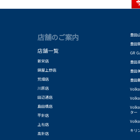
店舗のご案内
豊田
豊田
店舗一覧
GR 
新栄店
豊田
鍋屋上野店
豊田
荒畑店
豊田
川原店
Vol
田辺通店
Vol
島田橋店
Vol
ター
平針店
Vol
上杜店
キリ
高針店